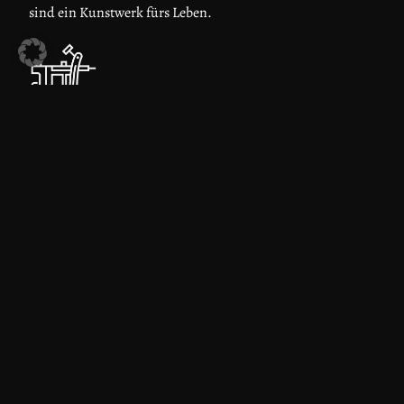
sind ein Kunstwerk fürs Leben.
NEUESTES EQUIPEMENT
Wir arbeiten mit neuestem Equipment um die besten
Ergebnisse für dich zu schaffen
ERFAHRENE ARTISTS
Unsere Künstler haben jahrelange Erfahrung und können
dich somit bestmöglich beraten.
Unser Team