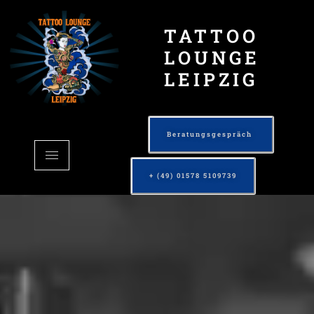
TATTOO
LOUNGE
LEIPZIG
Beratungsgespräch
+ (49) 01578 5109739