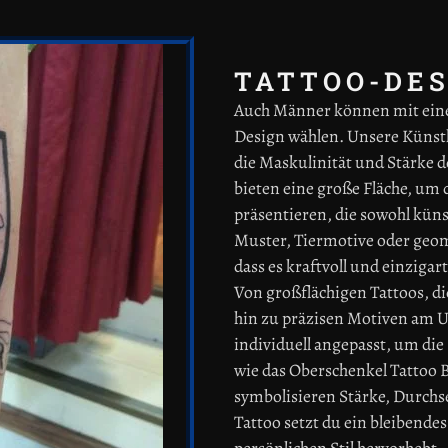
TATTOO-DE
Auch Männer können mit eine
Design wählen. Unsere Künstle
die Maskulinität und Stärke d
bieten eine große Fläche, um 
präsentieren, die sowohl küns
Muster, Tiermotive oder geome
dass es kraftvoll und einzigart
Von großflächigen Tattoos, di
hin zu präzisen Motiven am U
individuell angepasst, um di
wie das Oberschenkel Tattoo
symbolisieren Stärke, Durchs
Tattoo setzt du ein bleibende
persönlichen Stil hervorhebt.