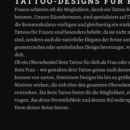
TATTOO-DESIGNS FÜR
Frauen schätzen oft die Möglichkeit, durch ein Tattoo B
betonen. Unsere Künstlerinnen, sind spezialisiert auf D
die Beinmuskulatur einfügen und gleichzeitig ein star
Tattoos für Frauen sind besonders beliebt, da sie nicht
sind, sondern auch die natürliche Eleganz der Beine unt
geometrisches oder symbolisches Design bevorzugst, wi
dich.
Ob ein Oberschenkel
Bein
Tattoo für dich als Frau oder
Bein Frau – wir gestalten dein Tattoo genau nach deine
können von zarten, femininen Designs bis hin zu größ
Motiven reichen, die sich über den gesamten Obersche
erstrecken. Ein Bein Tattoo bietet dir die Möglichkeit, 
tragen, das deine Persönlichkeit und deinen Stil widersp
Form deiner Beine betont.