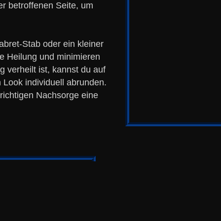
r betroffenen Seite, um
bret-Stab oder ein kleiner
de Heilung und minimieren
verheilt ist, kannst du auf
 Look individuell abrunden.
 richtigen Nachsorge eine
Ein weiterer Vorteil des Tra
Schmuckwahl. Ob du einen
bevorzugst oder auffällige
zahlreiche Möglichkeiten o