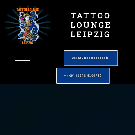
TATTOO
LOUNGE
LEIPZIG
Beratungsgespräch
+ (49) 01578 5109739