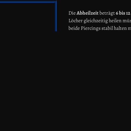
Die
Abheilzeit
beträgt
6 bis 1
Löcher gleichzeitig heilen mü
beide Piercings stabil halten
einem schlichten oder verzier
Wichtig ist, das Piercing sau
Kochsalzlösung zu reinigen. 
Schmuckoptionen möglich, um 
Unsere Piercingspezialisten 
Komm spontan vorbei oder ste