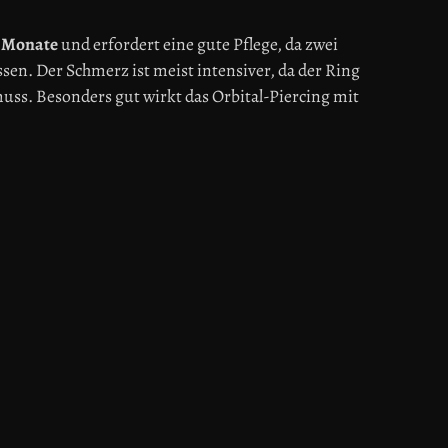
2 Monate
und erfordert eine gute Pflege, da zwei
ssen. Der Schmerz ist meist intensiver, da der Ring
 muss. Besonders gut wirkt das Orbital-Piercing mit
ten Ring, der beide Löcher miteinander verbindet.
ber zu halten und es regelmäßig mit einer
Nach der Abheilung sind verschiedene
den individuellen Stil zu unterstreichen.
beraten dich gerne zur Pflege und Schmuckauswahl.
lle deine Fragen über unser
Kontaktformular
.