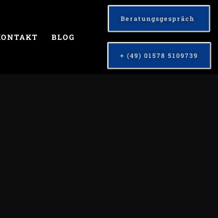
Beratungsgespräch
KONTAKT
BLOG
+ (49) 01578 5109739