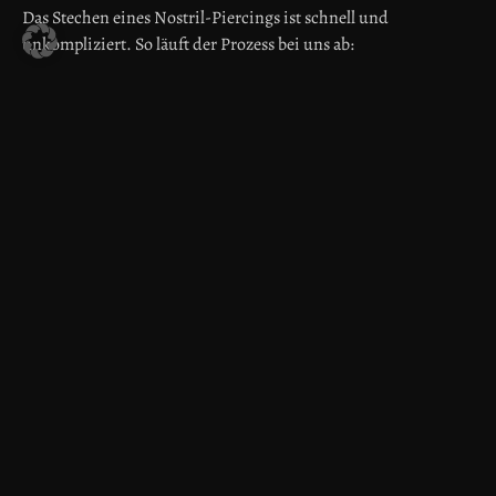
Das Stechen eines Nostril-Piercings ist schnell und
unkompliziert. So läuft der Prozess bei uns ab:
Vorbereitung:
Der Nasenbereich wird gründlich
desinfiziert, um Keime zu entfernen.
Markierung:
Die optimale Stelle wird präzise markiert,
um eine symmetrische Platzierung sicherzustellen.
Stechen:
Mit einer sterilen Nadel wird das Piercing
durch den Nasenflügel gestochen.
Schmuck einsetzen:
Direkt nach dem Stechen setzen wir
einen hochwertigen Nasenstecker oder -ring aus
hypoallergenen Materialien ein.
Das gesamte Verfahren dauert nur wenige Minuten, und wir
achten darauf, dass du dich während des gesamten Prozesses
wohlfühlst.
WIE SCHMERZHAFT IST EIN
NOSTRIL-PIERCING?
Das Nostril-Piercing gehört zu den weniger schmerzhaften