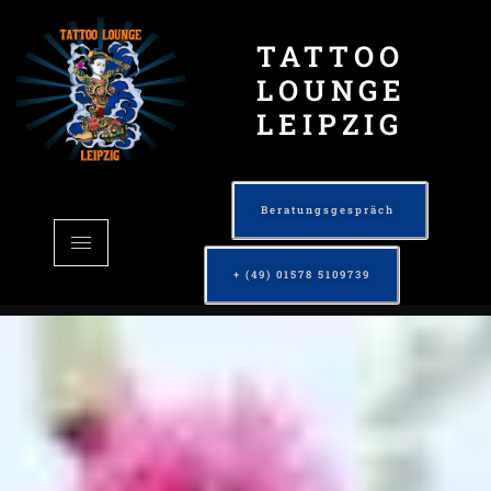
TATTOO
LOUNGE
LEIPZIG
Beratungsgespräch
+ (49) 01578 5109739