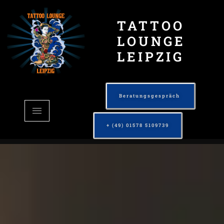
TATTOO
LOUNGE
LEIPZIG
Beratungsgespräch
+ (49) 01578 5109739