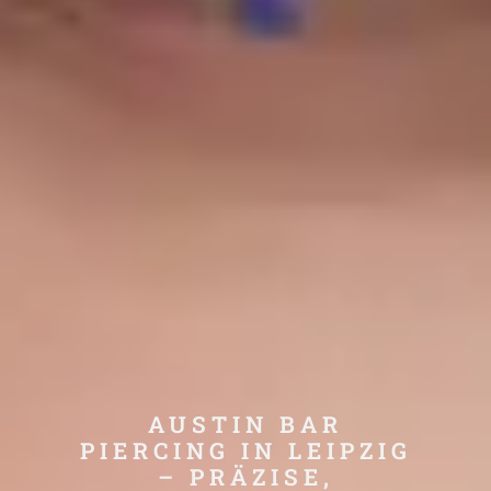
AUSTIN BAR
PIERCING IN LEIPZIG
– PRÄZISE,