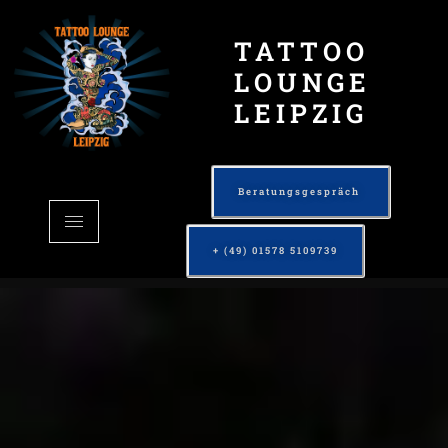
TATTOO
LOUNGE
LEIPZIG
Beratungsgespräch
+ (49) 01578 5109739